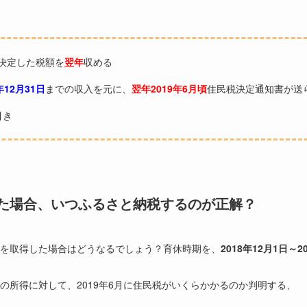
決定した税額を
翌年
収める
年
12
月
31
日
までの収入を元に、
翌年
2019
年
6
月頃
住民税決定通知書が送
引き
た場合、いつふるさと納税するのが正解？
を取得した場合はどうなるでしょう？育休時期を、
2018年12月1日～2
月31日の所得に対して、2019年6月に住民税がいくらかかるのか判明する、