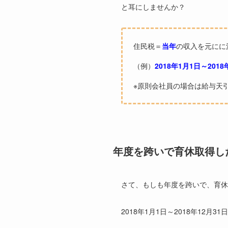
と耳にしませんか？
住民税＝
当年
の収入を元にに
（例）
2018
年
1
月
1
日～
2018
※原則会社員の場合は給与天
年度を跨いで育休取得し
さて、もしも年度を跨いで、育休
2018年1月1日～2018年12